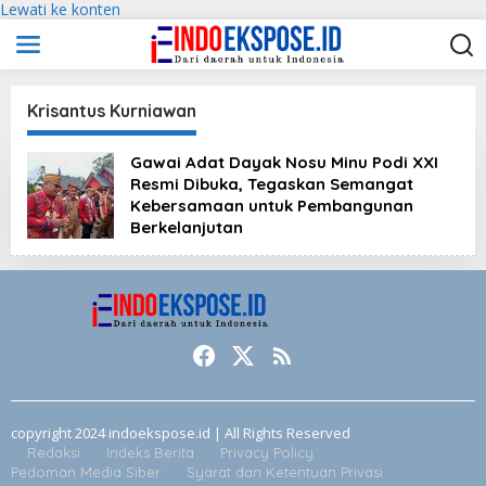
Lewati ke konten
Krisantus Kurniawan
Gawai Adat Dayak Nosu Minu Podi XXI
Resmi Dibuka, Tegaskan Semangat
Kebersamaan untuk Pembangunan
Berkelanjutan
copyright 2024 indoekspose.id | All Rights Reserved
Redaksi
Indeks Berita
Privacy Policy
Pedoman Media Siber
Syarat dan Ketentuan Privasi