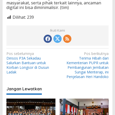
masyarakat, serta pihak terkait lainnya, ancaman
digital ini bisa diminimalisir. (tim)
Dilihat:
239
Ikuti Kami
N
Pos sebelumnya
Pos berikutnya
Dinsos P3A Sekadau
Terima Hibah dari
a
Salurkan Bantuan untuk
Kementerian PUPR untuk
v
Korban Longsor di Dusun
Pembangunan Jembatan
Ladak
Sungai Menterap, ini
i
Penjelasan Heri Handoko
g
a
Jangan Lewatkan
s
i
p