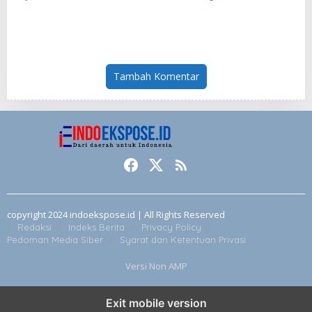
2026
Bagikan Kisah Masa Kecil
Tambah Komentar
copyright 2024 indoekspose.id | All Rights Reserved
Redaksi
Indeks Berita
Privacy Policy
Pedoman Media Siber
Syarat dan Ketentuan Privasi
Versi Non AMP
Exit mobile version