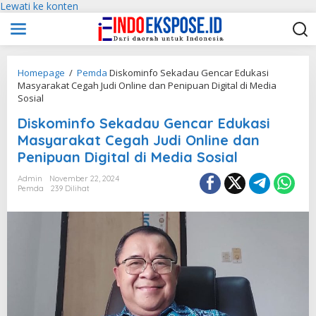
Lewati ke konten
Homepage
/
Pemda
Diskominfo Sekadau Gencar Edukasi
Masyarakat Cegah Judi Online dan Penipuan Digital di Media
Sosial
Diskominfo Sekadau Gencar Edukasi
Masyarakat Cegah Judi Online dan
Penipuan Digital di Media Sosial
Admin
November 22, 2024
Pemda
239 Dilihat