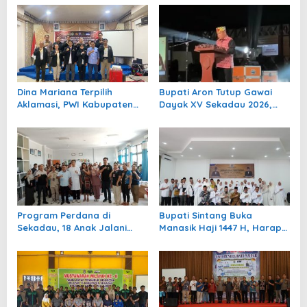
a
s
i
p
o
Dina Mariana Terpilih
Bupati Aron Tutup Gawai
s
Aklamasi, PWI Kabupaten
Dayak XV Sekadau 2026,
Sekadau Resmi Berdiri
Semangat Pelestarian
Definitif
Budaya Terus Digelorakan
Program Perdana di
Bupati Sintang Buka
Sekadau, 18 Anak Jalani
Manasik Haji 1447 H, Harap
Operasi Bibir Sumbing
Jamaah Siap dan Kuota
Gratis
Bertambah