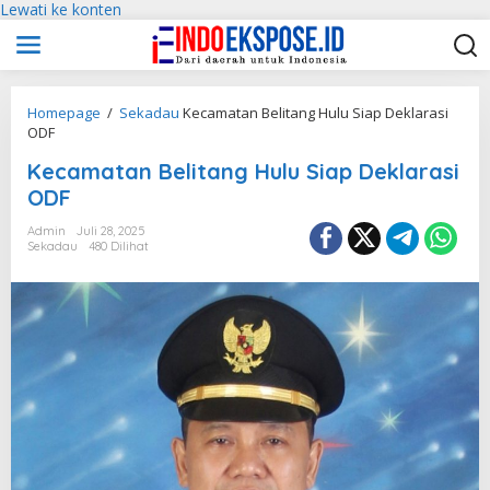
Lewati ke konten
Homepage
/
Sekadau
Kecamatan Belitang Hulu Siap Deklarasi
ODF
Kecamatan Belitang Hulu Siap Deklarasi
ODF
Admin
Juli 28, 2025
Sekadau
480 Dilihat