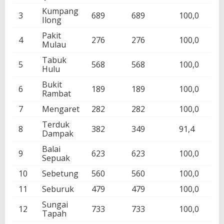
Kumpang
3
689
689
100,0
Ilong
Pakit
4
276
276
100,0
Mulau
Tabuk
5
568
568
100,0
Hulu
Bukit
6
189
189
100,0
Rambat
7
Mengaret
282
282
100,0
Terduk
8
382
349
91,4
Dampak
Balai
9
623
623
100,0
Sepuak
10
Sebetung
560
560
100,0
11
Seburuk
479
479
100,0
Sungai
12
733
733
100,0
Tapah