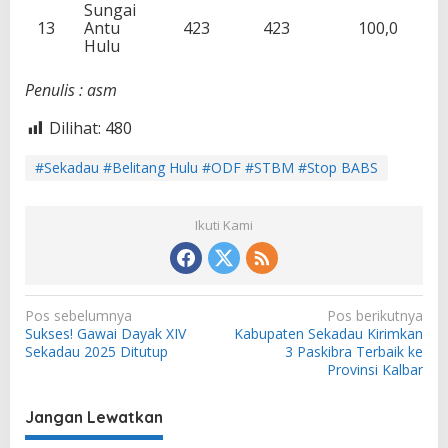
Sungai
13
Antu
423
423
100,0
Hulu
Penulis : asm
Dilihat:
480
#Sekadau #Belitang Hulu #ODF #STBM #Stop BABS
Ikuti Kami
N
Pos sebelumnya
Pos berikutnya
Sukses! Gawai Dayak XIV
Kabupaten Sekadau Kirimkan
a
Sekadau 2025 Ditutup
3 Paskibra Terbaik ke
v
Provinsi Kalbar
i
Jangan Lewatkan
g