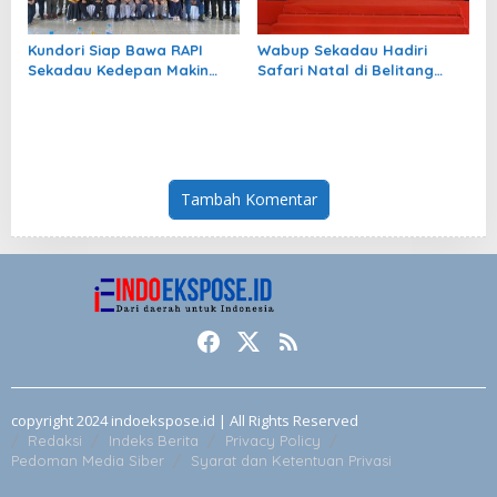
Kundori Siap Bawa RAPI
Wabup Sekadau Hadiri
Sekadau Kedepan Makin
Safari Natal di Belitang
Berkembang
Hilir, Pererat Silaturahmi
dan Serahkan Bantuan
Keagamaan
Tambah Komentar
copyright 2024 indoekspose.id | All Rights Reserved
Redaksi
Indeks Berita
Privacy Policy
Pedoman Media Siber
Syarat dan Ketentuan Privasi