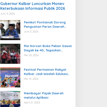
Gubernur Kalbar Luncurkan Monev
Keterbukaan Informasi Publik 2026
Juni 9, 2026
Pemkot Pontianak Dorong
Penguatan Peran Daerah
dalam Pengawasan
Juni 3, 2026
Ketenagakerjaan
Ria Norsan Buka Pekan Gawai
Dayak ke-40, Tegaskan
Semangat Persatuan dan
Mei 20, 2026
Pelestarian Budaya
Festival Permainan Rakyat
Kalbar Jadi Wadah Edukasi
Multikultural dan Gaya Hidup
Mei 19, 2026
Sehat
Membayar Pajak Daerah
melalui Aplikasi
April 21, 2026