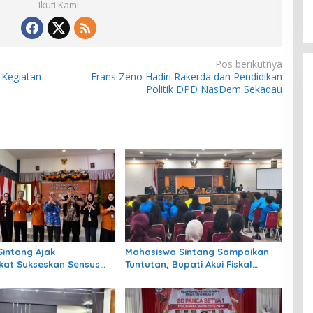
Ikuti Kami
Pos berikutnya
 Kegiatan
Frans Zeno Hadiri Rakerda dan Pendidikan
Politik DPD NasDem Sekadau
intang Ajak
Mahasiswa Sintang Sampaikan
at Sukseskan Sensus
Tuntutan, Bupati Akui Fiskal
2026
Daerah Masih Terbatas