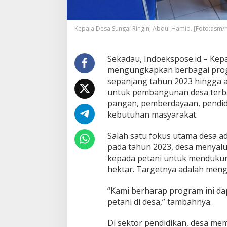
e
m
e
Kepala Desa Sungai Ringin, Abdul Hamid. [Foto:asm/
r
i
n
Sekadau, Indoekspose.id – Kepa
t
mengungkapkan berbagai progr
a
h
sepanjang tahun 2023 hingga a
D
untuk pembangunan desa terba
e
pangan, pemberdayaan, pendidi
s
kebutuhan masyarakat.
a
T
a
Salah satu fokus utama desa a
h
pada tahun 2023, desa menyalu
u
kepada petani untuk mendukung
n
hektar. Targetnya adalah mengh
2
0
2
“Kami berharap program ini da
3
petani di desa,” tambahnya.
-
2
Di sektor pendidikan, desa me
0