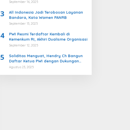
Komisi II DPR
September 16, 2025
3
All Indonesia Jadi Terobosan Layanan
Bandara, Kata Wamen PANRB
September 13, 2025
4
PWI Resmi Terdaftar Kembali di
Kemenkum RI, Akhiri Dualisme Organisasi
September 12, 2025
5
Soliditas Menguat, Hendry Ch Bangun
Daftar Ketua PWI dengan Dukungan
Kuat ke Kongres Persatuan PWI
Agustus 23, 2025