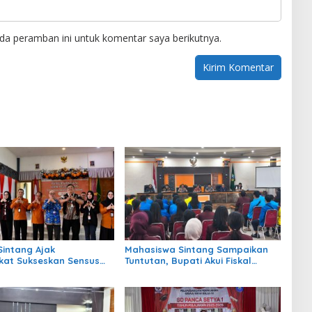
da peramban ini untuk komentar saya berikutnya.
intang Ajak
Mahasiswa Sintang Sampaikan
at Sukseskan Sensus
Tuntutan, Bupati Akui Fiskal
2026
Daerah Masih Terbatas