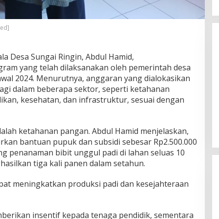
red]
la Desa Sungai Ringin, Abdul Hamid,
am yang telah dilaksanakan oleh pemerintah desa
wal 2024. Menurutnya, anggaran yang dialokasikan
gi dalam beberapa sektor, seperti ketahanan
Unggul di Pilkada Landak, Karolin
kan, kesehatan, dan infrastruktur, sesuai dengan
Erani Sampaikan Terima Kasih Atas
Dukungan Masyarakat
Di Politik
|
November 28, 2024
dalah ketahanan pangan. Abdul Hamid menjelaskan,
rkan bantuan pupuk dan subsidi sebesar Rp2.500.000
 penanaman bibit unggul padi di lahan seluas 10
asilkan tiga kali panen dalam setahun.
pat meningkatkan produksi padi dan kesejahteraan
mberikan insentif kepada tenaga pendidik, sementara