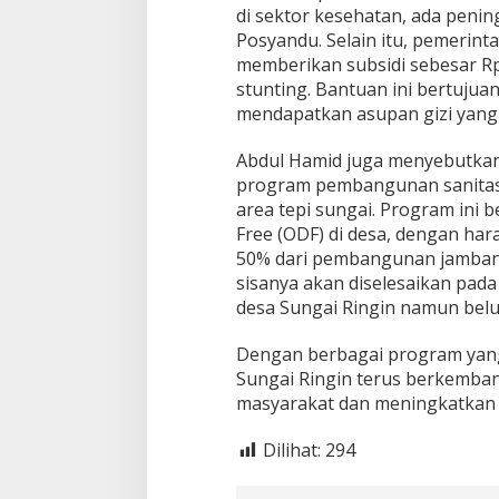
di sektor kesehatan, ada penin
2
4
Posyandu. Selain itu, pemerin
memberikan subsidi sebesar Rp
stunting. Bantuan ini bertuju
mendapatkan asupan gizi yang
Abdul Hamid juga menyebutkan
program pembangunan sanitasi
area tepi sungai. Program ini 
Free (ODF) di desa, dengan ha
50% dari pembangunan jamban t
sisanya akan diselesaikan pada
desa Sungai Ringin namun belu
Dengan berbagai program yang
Sungai Ringin terus berkemba
masyarakat dan meningkatkan k
Dilihat:
294