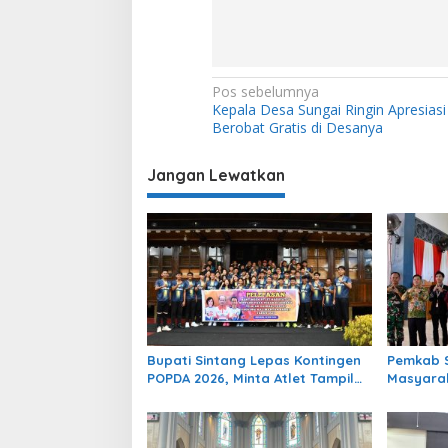
N
Pos sebelumnya
Kepala Desa Sungai Ringin Apresiasi
a
Berobat Gratis di Desanya
v
i
Jangan Lewatkan
g
a
s
i
p
o
Bupati Sintang Lepas Kontingen
Pemkab S
s
POPDA 2026, Minta Atlet Tampil
Masyarak
Percaya Diri dan Sportif
Ekonomi 