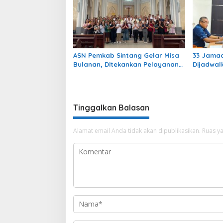
ASN Pemkab Sintang Gelar Misa
33 Jamaa
Bulanan, Ditekankan Pelayanan
Dijadwal
dengan Kerendahan Hati
Tinggalkan Balasan
Alamat email Anda tidak akan dipublikasikan.
Ruas ya