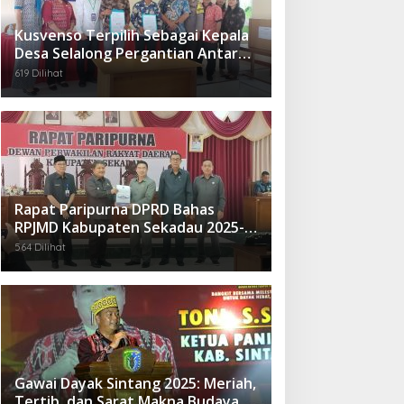
Kusvenso Terpilih Sebagai Kepala
Desa Selalong Pergantian Antar
Waktu
619 Dilihat
Rapat Paripurna DPRD Bahas
RPJMD Kabupaten Sekadau 2025-
2029
564 Dilihat
Gawai Dayak Sintang 2025: Meriah,
Tertib, dan Sarat Makna Budaya