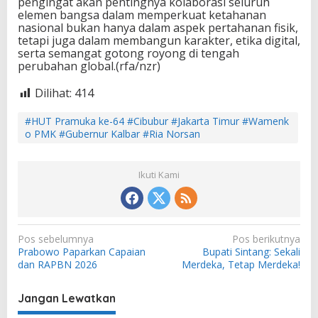
pengingat akan pentingnya kolaborasi seluruh
elemen bangsa dalam memperkuat ketahanan
nasional bukan hanya dalam aspek pertahanan fisik,
tetapi juga dalam membangun karakter, etika digital,
serta semangat gotong royong di tengah
perubahan global.(rfa/nzr)
Dilihat:
414
#HUT Pramuka ke-64 #Cibubur #Jakarta Timur #Wamenk
o PMK #Gubernur Kalbar #Ria Norsan
Ikuti Kami
N
Pos sebelumnya
Pos berikutnya
Prabowo Paparkan Capaian
Bupati Sintang: Sekali
a
dan RAPBN 2026
Merdeka, Tetap Merdeka!
v
i
Jangan Lewatkan
g