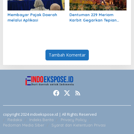
Membayar Pajak Daerah
Dentuman 229 Meriam
melalui Aplikasi
Karbit Gegarkan Tepian
Kapuas, Tradisi Lebaran
Pontianak Kian Mendunia
Tambah Komentar
copyright 2024 indoekspose.id | All Rights Reserved
Redaksi
Indeks Berita
Privacy Policy
Pedoman Media Siber
Syarat dan Ketentuan Privasi