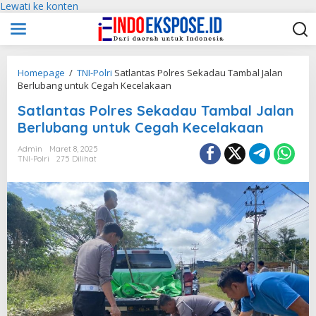
Lewati ke konten
Homepage
/
TNI-Polri
Satlantas Polres Sekadau Tambal Jalan
Berlubang untuk Cegah Kecelakaan
Satlantas Polres Sekadau Tambal Jalan
Berlubang untuk Cegah Kecelakaan
Admin
Maret 8, 2025
TNI-Polri
275 Dilihat