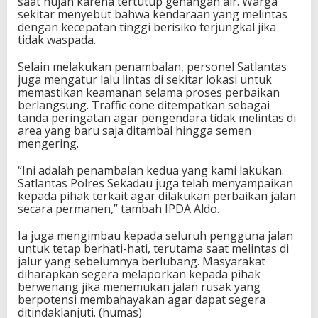
saat hujan karena tertutup genangan air. Warga
sekitar menyebut bahwa kendaraan yang melintas
dengan kecepatan tinggi berisiko terjungkal jika
tidak waspada.
Selain melakukan penambalan, personel Satlantas
juga mengatur lalu lintas di sekitar lokasi untuk
memastikan keamanan selama proses perbaikan
berlangsung. Traffic cone ditempatkan sebagai
tanda peringatan agar pengendara tidak melintas di
area yang baru saja ditambal hingga semen
mengering.
“Ini adalah penambalan kedua yang kami lakukan.
Satlantas Polres Sekadau juga telah menyampaikan
kepada pihak terkait agar dilakukan perbaikan jalan
secara permanen,” tambah IPDA Aldo.
Ia juga mengimbau kepada seluruh pengguna jalan
untuk tetap berhati-hati, terutama saat melintas di
jalur yang sebelumnya berlubang. Masyarakat
diharapkan segera melaporkan kepada pihak
berwenang jika menemukan jalan rusak yang
berpotensi membahayakan agar dapat segera
ditindaklanjuti. (humas)