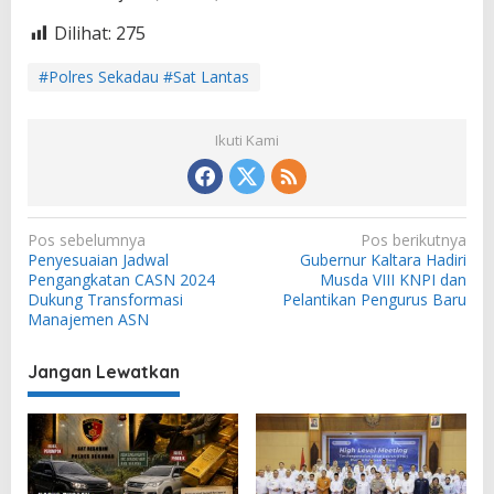
Dilihat:
275
#Polres Sekadau #Sat Lantas
Ikuti Kami
N
Pos sebelumnya
Pos berikutnya
Penyesuaian Jadwal
Gubernur Kaltara Hadiri
a
Pengangkatan CASN 2024
Musda VIII KNPI dan
v
Dukung Transformasi
Pelantikan Pengurus Baru
Manajemen ASN
i
g
Jangan Lewatkan
a
s
i
p