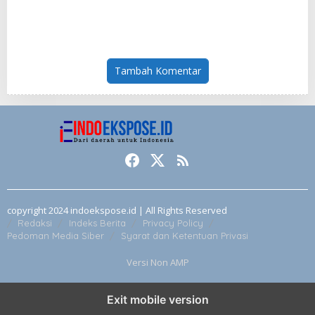
Momentum Perbaikan
Harga TBS Sawit
Kinerja Polri
Tambah Komentar
copyright 2024 indoekspose.id | All Rights Reserved
Redaksi
Indeks Berita
Privacy Policy
Pedoman Media Siber
Syarat dan Ketentuan Privasi
Versi Non AMP
Exit mobile version