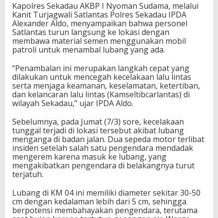
Kapolres Sekadau AKBP I Nyoman Sudama, melalui
Kanit Turjagwali Satlantas Polres Sekadau IPDA
Alexander Aldo, menyampaikan bahwa personel
Satlantas turun langsung ke lokasi dengan
membawa material semen menggunakan mobil
patroli untuk menambal lubang yang ada.
“Penambalan ini merupakan langkah cepat yang
dilakukan untuk mencegah kecelakaan lalu lintas
serta menjaga keamanan, keselamatan, ketertiban,
dan kelancaran lalu lintas (Kamseltibcarlantas) di
wilayah Sekadau,” ujar IPDA Aldo.
Sebelumnya, pada Jumat (7/3) sore, kecelakaan
tunggal terjadi di lokasi tersebut akibat lubang
menganga di badan jalan. Dua sepeda motor terlibat
insiden setelah salah satu pengendara mendadak
mengerem karena masuk ke lubang, yang
mengakibatkan pengendara di belakangnya turut
terjatuh.
Lubang di KM 04 ini memiliki diameter sekitar 30-50
cm dengan kedalaman lebih dari 5 cm, sehingga
berpotensi membahayakan pengendara, terutama