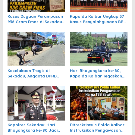
o
s
Kasus Dugaan Perampasan
Kapolda Kalbar Ungkap 37
936 Gram Emas di Sekadau
Kasus Penyalahgunaan BBM
Naik ke Tahap Penyidikan
dan Tiga Penimbunan
Bawang Selama Juli 2026
Kecelakaan Tragis di
Hari Bhayangkara ke-80,
Sekadau, Anggota DPRD
Kapolda Kalbar Tegaskan
Abang Nasir Tutup Usia di
Komitmen “Polri untuk
TKP
Masyarakat”
Kapolres Sekadau: Hari
Ditreskrimsus Polda Kalbar
Bhayangkara ke-80 Jadi
Instruksikan Pengawasan