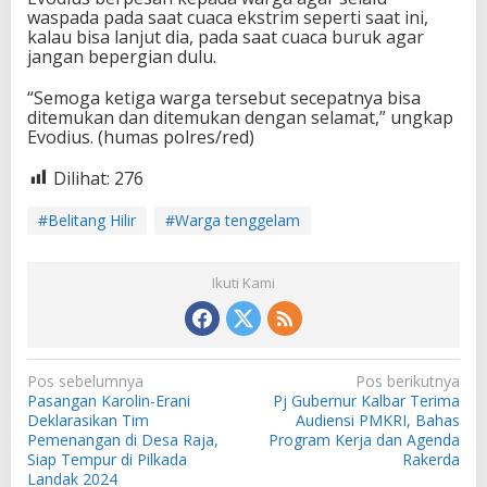
waspada pada saat cuaca ekstrim seperti saat ini,
kalau bisa lanjut dia, pada saat cuaca buruk agar
jangan bepergian dulu.
“Semoga ketiga warga tersebut secepatnya bisa
ditemukan dan ditemukan dengan selamat,” ungkap
Evodius. (humas polres/red)
Dilihat:
276
#Belitang Hilir
#Warga tenggelam
Ikuti Kami
N
Pos sebelumnya
Pos berikutnya
Pasangan Karolin-Erani
Pj Gubernur Kalbar Terima
a
Deklarasikan Tim
Audiensi PMKRI, Bahas
v
Pemenangan di Desa Raja,
Program Kerja dan Agenda
Siap Tempur di Pilkada
Rakerda
i
Landak 2024