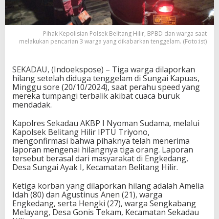
Pihak Kepolisian Polsek Belitang Hilir, BPBD dan warga saat
melakukan pencarian 3 warga yang dikabarkan tenggelam. (Foto:ist)
SEKADAU, (Indoekspose) – Tiga warga dilaporkan
hilang setelah diduga tenggelam di Sungai Kapuas,
Minggu sore (20/10/2024), saat perahu speed yang
mereka tumpangi terbalik akibat cuaca buruk
mendadak.
Kapolres Sekadau AKBP I Nyoman Sudama, melalui
Kapolsek Belitang Hilir IPTU Triyono,
mengonfirmasi bahwa pihaknya telah menerima
laporan mengenai hilangnya tiga orang. Laporan
tersebut berasal dari masyarakat di Engkedang,
Desa Sungai Ayak I, Kecamatan Belitang Hilir.
Ketiga korban yang dilaporkan hilang adalah Amelia
Idah (80) dan Agustinus Anen (21), warga
Engkedang, serta Hengki (27), warga Sengkabang
Melayang, Desa Gonis Tekam, Kecamatan Sekadau