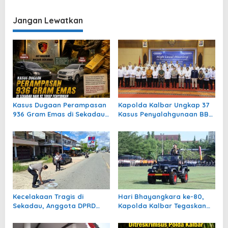
g
a
Jangan Lewatkan
s
i
p
o
s
Kasus Dugaan Perampasan
Kapolda Kalbar Ungkap 37
936 Gram Emas di Sekadau
Kasus Penyalahgunaan BBM
Naik ke Tahap Penyidikan
dan Tiga Penimbunan
Bawang Selama Juli 2026
Kecelakaan Tragis di
Hari Bhayangkara ke-80,
Sekadau, Anggota DPRD
Kapolda Kalbar Tegaskan
Abang Nasir Tutup Usia di
Komitmen “Polri untuk
TKP
Masyarakat”