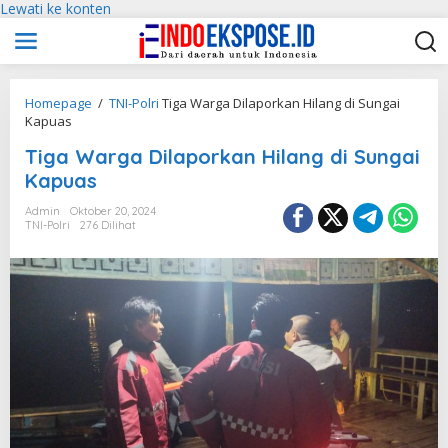
Lewati ke konten
Homepage
/
TNI-Polri
Tiga Warga Dilaporkan Hilang di Sungai
Kapuas
Tiga Warga Dilaporkan Hilang di Sungai
Kapuas
Admin
Oktober 20, 2024
TNI-Polri
276 Dilihat