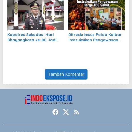
Kapolres Sekadau: Hari
Ditreskrimsus Polda Kalbar
Bhayangkara ke-80 Jadi
Instruksikan Pengawasan
Momentum Perbaikan
Harga TBS Sawit
Kinerja Polri
Tambah Komentar