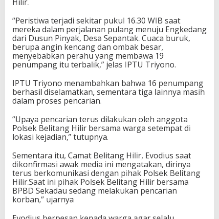
Hilir.
“Peristiwa terjadi sekitar pukul 16.30 WIB saat
mereka dalam perjalanan pulang menuju Engkedang
dari Dusun Pinyak, Desa Sepantak. Cuaca buruk,
berupa angin kencang dan ombak besar,
menyebabkan perahu yang membawa 19
penumpang itu terbalik,” jelas IPTU Triyono.
IPTU Triyono menambahkan bahwa 16 penumpang
berhasil diselamatkan, sementara tiga lainnya masih
dalam proses pencarian.
“Upaya pencarian terus dilakukan oleh anggota
Polsek Belitang Hilir bersama warga setempat di
lokasi kejadian,” tutupnya.
Sementara itu, Camat Belitang Hilir, Evodius saat
dikonfirmasi awak media ini mengatakan, dirinya
terus berkomunikasi dengan pihak Polsek Belitang
Hilir.Saat ini pihak Polsek Belitang Hilir bersama
BPBD Sekadau sedang melakukan pencarian
korban,” ujarnya
Evodius berpesan kepada warga agar selalu