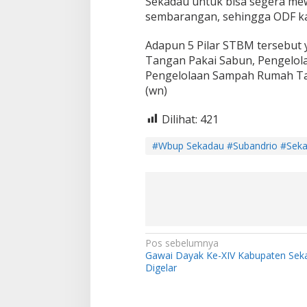
Sekadau untuk bisa segera me
sembarangan, sehingga ODF kab
Adapun 5 Pilar STBM tersebut 
Tangan Pakai Sabun, Pengelo
Pengelolaan Sampah Rumah Ta
(wn)
Dilihat:
421
#Wbup Sekadau #Subandrio #Seka
N
Pos sebelumnya
Gawai Dayak Ke-XIV Kabupaten Sek
a
Digelar
v
i