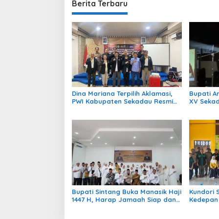
Berita Terbaru
Dina Mariana Terpilih Aklamasi,
Bupati A
PWI Kabupaten Sekadau Resmi
XV Seka
Berdiri Definitif
Pelestar
Digelora
Bupati Sintang Buka Manasik Haji
Kundori 
1447 H, Harap Jamaah Siap dan
Kedepan
Kuota Bertambah