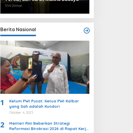
554 Dilihat
Berita Nasional
1
Ketum PWI Pusat: Ketua PWI Kalbar
yang Sah adalah Kundori
Oktober 4, 2025
2
Menteri Rini Beberkan Strategi
Reformasi Birokrasi 2026 di Rapat Kerja