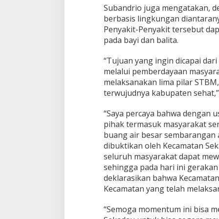
Subandrio juga mengatakan, d
berbasis lingkungan diantaranya
Penyakit-Penyakit tersebut da
pada bayi dan balita.
“Tujuan yang ingin dicapai dari
melalui pemberdayaan masyar
melaksanakan lima pilar STBM,
terwujudnya kabupaten sehat,
“Saya percaya bahwa dengan u
pihak termasuk masyarakat sen
buang air besar sembarangan a
dibuktikan oleh Kecamatan Se
seluruh masyarakat dapat mewu
sehingga pada hari ini geraka
deklarasikan bahwa Kecamatan
Kecamatan yang telah melaksan
“Semoga momentum ini bisa me