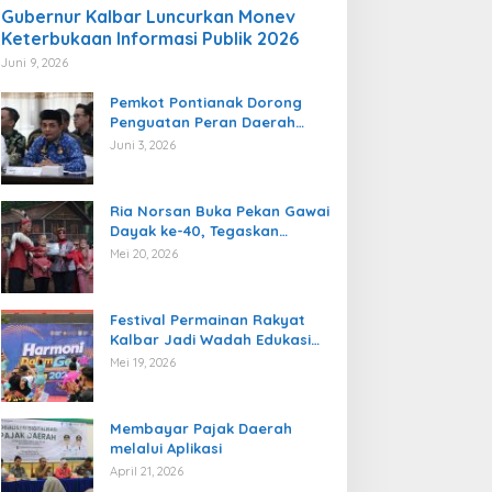
Gubernur Kalbar Luncurkan Monev
Keterbukaan Informasi Publik 2026
Juni 9, 2026
Pemkot Pontianak Dorong
Penguatan Peran Daerah
dalam Pengawasan
Juni 3, 2026
Ketenagakerjaan
Ria Norsan Buka Pekan Gawai
Dayak ke-40, Tegaskan
Semangat Persatuan dan
Mei 20, 2026
Pelestarian Budaya
Festival Permainan Rakyat
Kalbar Jadi Wadah Edukasi
Multikultural dan Gaya Hidup
Mei 19, 2026
Sehat
Membayar Pajak Daerah
melalui Aplikasi
April 21, 2026