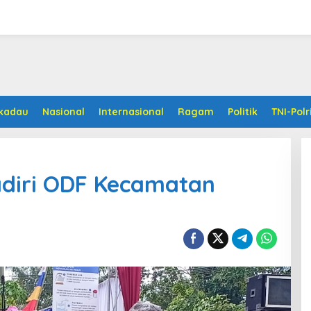
kadau
Nasional
Internasional
Ragam
Politik
TNI-Polr
diri ODF Kecamatan