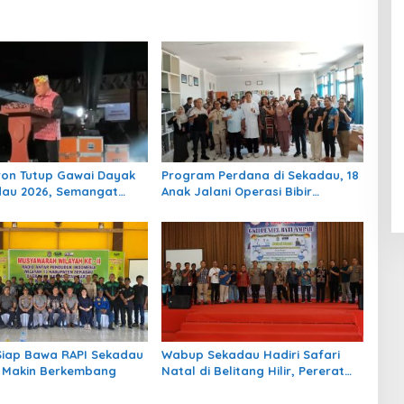
ron Tutup Gawai Dayak
Program Perdana di Sekadau, 18
dau 2026, Semangat
Anak Jalani Operasi Bibir
ian Budaya Terus
Sumbing Gratis
kan
Siap Bawa RAPI Sekadau
Wabup Sekadau Hadiri Safari
 Makin Berkembang
Natal di Belitang Hilir, Pererat
Silaturahmi dan Serahkan
Bantuan Keagamaan