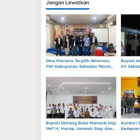
Jangan Lewatkan
g
a
s
i
p
o
s
Dina Mariana Terpilih Aklamasi,
Bupati A
PWI Kabupaten Sekadau Resmi
XV Seka
Berdiri Definitif
Pelestar
Digelora
Bupati Sintang Buka Manasik Haji
Kundori 
1447 H, Harap Jamaah Siap dan
Kedepan
Kuota Bertambah