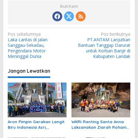
Ikuti Kami
N
Pos sebelumnya
Pos berikutnya
Laka Lantas di Jalan
PT.ANTAM Lanjutkan
a
Sanggau-Sekadau,
Bantuan Tanggap Darurat
v
Pengendara Motor
untuk Korban Banjir di
Meninggal Dunia
Kabupaten Landak
i
g
Jangan Lewatkan
a
s
i
p
o
s
Aron Pimpin Gerakan Langit
WKRI Ranting Santa Anna
Biru Indonesia Asri,
Laksanakan Ziarah Rohani
Demokrat Sekadau Awali
dan Gerakan Penghijauan