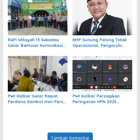
HUT ke-25 dengan Bakti
ke Sanggau
Sosial di Gereja Agung
RAPI Wilayah 13 Sekadau
KMP Gunung Palong Tidak
Gelar Bantuan Komunikasi
Operasional, Pengaruhi
untuk Dukung Operasi
Kelancaran Arus
Ketupat Kapuas 2025
Transportasi 3 Kecamatan
Belitang
PWI Kalbar Gelar Rapat
PWI Kalbar Persiapkan
Perdana Sambut Hari Pers
Peringatan HPN 2025
Nasional 2025
Tingkat Provinsi
Tambah Komentar