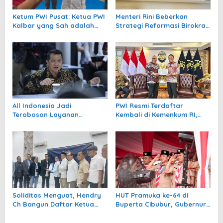
o
Ketum PWI Pusat: Ketua PWI
Menteri Rini Beberkan
s
Kalbar yang Sah adalah
Strategi Reformasi Birokrasi
Kundori
2026 di Rapat Kerja Komisi II
DPR
All Indonesia Jadi
PWI Resmi Terdaftar
Terobosan Layanan
Kembali di Kemenkum RI,
Bandara, Kata Wamen
Akhiri Dualisme Organisasi
PANRB
Soliditas Menguat, Hendry
HUT Pramuka ke-64 di
Ch Bangun Daftar Ketua
Buperta Cibubur, Gubernur
PWI dengan Dukungan Kuat
Kalbar Terima Penghargaan
ke Kongres Persatuan PWI