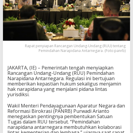
Rapat penyiapan Rancangan Undang-Undang (RUU) tentang
Pemindahan Narapidana Antarnegara. (Foto:panrb)
JAKARTA, (IE) – Pemerintah tengah menyiapkan
Rancangan Undang-Undang (RUU) Pemindahan
Narapidana Antarnegara. Regulasi ini bertujuan
memberikan kepastian hukum sekaligus menjamin
hak narapidana yang menjalani pidana lintas
yurisdiksi.
Wakil Menteri Pendayagunaan Aparatur Negara dan
Reformasi Birokrasi (PANRB) Purwadi Arianto
menegaskan pentingnya pembentukan Satuan
Tugas dalam RUU tersebut. “Pemindahan
narapidana antarnegara membutuhkan kolaborasi
lintas kementerian dan lembaga,” ujarnya saat rapat