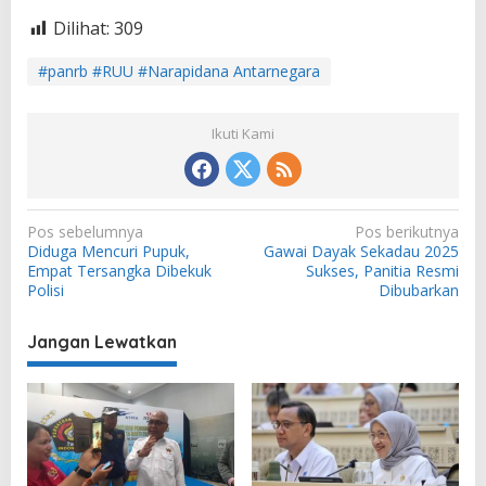
Dilihat:
309
#panrb #RUU #Narapidana Antarnegara
Ikuti Kami
N
Pos sebelumnya
Pos berikutnya
Diduga Mencuri Pupuk,
Gawai Dayak Sekadau 2025
a
Empat Tersangka Dibekuk
Sukses, Panitia Resmi
v
Polisi
Dibubarkan
i
Jangan Lewatkan
g
a
s
i
p