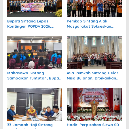
p
o
s
Bupati Sintang Lepas
Pemkab Sintang Ajak
Kontingen POPDA 2026,
Masyarakat Sukseskan
Minta Atlet Tampil Percaya
Sensus Ekonomi 2026
Diri dan Sportif
Mahasiswa Sintang
ASN Pemkab Sintang Gelar
Sampaikan Tuntutan, Bupati
Misa Bulanan, Ditekankan
Akui Fiskal Daerah Masih
Pelayanan dengan
Terbatas
Kerendahan Hati
33 Jamaah Haji Sintang
Hadiri Perpisahan Siswa SD