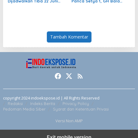
Dijadwalkan Tiba 22 Juni
Panca Setya 1, GH Bala
2026
Bagikan Kisah Masa Kecil
Tambah Komentar
copyright 2024 indoekspose.id | All Rights Reserved
Redaksi
Indeks Berita
Privacy Policy
Pedoman Media Siber
Syarat dan Ketentuan Privasi
Versi Non AMP
Exit mobile version