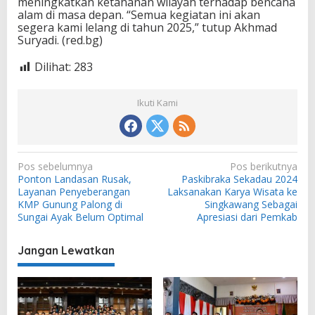
meningkatkan ketahanan wilayah terhadap bencana
alam di masa depan. “Semua kegiatan ini akan
segera kami lelang di tahun 2025,” tutup Akhmad
Suryadi. (red.bg)
Dilihat:
283
Ikuti Kami
N
Pos sebelumnya
Pos berikutnya
Ponton Landasan Rusak,
Paskibraka Sekadau 2024
a
Layanan Penyeberangan
Laksanakan Karya Wisata ke
v
KMP Gunung Palong di
Singkawang Sebagai
Sungai Ayak Belum Optimal
Apresiasi dari Pemkab
i
g
Jangan Lewatkan
a
s
i