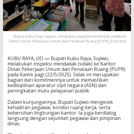
Bupati Kubu Raya, Sujiwo, melakukan inspeksi mendadak (sidak) ke
Kantor Dinas Pekerjaan Umum dan Penataan Ruang (PUPR)_[Foto:tim]
KUBU RAYA, (IE)
—
Bupati Kubu Raya, Sujiwo,
melakukan inspeksi mendadak (sidak) ke Kantor
Dinas Pekerjaan Umum dan Penataan Ruang (PUPR)
pada Kamis pagi (22/5/2025). Sidak ini merupakan
bagian dari komitmennya untuk memastikan
kedisiplinan aparatur sipil negara (ASN) dan
peningkatan mutu pelayanan publik.
Dalam kunjungannya, Bupati Sujiwo mengecek
kehadiran pegawai, kondisi ruang kerja, serta
kebersihan lingkungan kantor. Ia juga berdialog
langsung dengan sejumlah pegawai dan pimpinan
dinas.