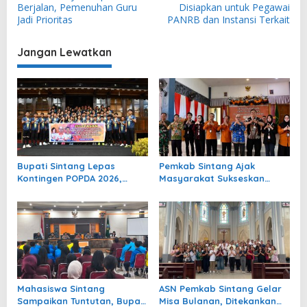
a
Berjalan, Pemenuhan Guru
Disiapkan untuk Pegawai
v
Jadi Prioritas
PANRB dan Instansi Terkait
i
Jangan Lewatkan
g
a
s
i
p
o
Bupati Sintang Lepas
Pemkab Sintang Ajak
s
Kontingen POPDA 2026,
Masyarakat Sukseskan
Minta Atlet Tampil Percaya
Sensus Ekonomi 2026
Diri dan Sportif
Mahasiswa Sintang
ASN Pemkab Sintang Gelar
Sampaikan Tuntutan, Bupati
Misa Bulanan, Ditekankan