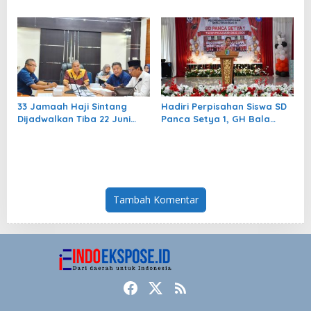
Akui Fiskal Daerah Masih
Pelayanan dengan
Terbatas
Kerendahan Hati
33 Jamaah Haji Sintang
Hadiri Perpisahan Siswa SD
Dijadwalkan Tiba 22 Juni
Panca Setya 1, GH Bala
2026
Bagikan Kisah Masa Kecil
Tambah Komentar