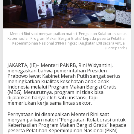
Menteri Rini saat menyampaikan materi “Penguatan Kolaborasi untuk
Keberhasilan Program Makan Bergizi Gratis” kepada peserta Pelatihan
Kepemimpinan Nasional (PKN) Tingkat I Angkatan LXII secara virtual.
(Foto:panrb)
JAKARTA, (IE)– Menteri PANRB, Rini Widyantini,
menegaskan bahwa pemerintahan Presiden
Prabowo lewat Kabinet Merah Putih sangat serius
meningkatkan kualitas kesehatan anak-anak
Indonesia melalui Program Makan Bergizi Gratis
(MBG). Menurutnya, program ini tidak bisa
dijalankan hanya oleh satu instansi, tapi
memerlukan kerja sama lintas sektor.
Pernyataan ini disampaikan Menteri Rini saat
menyampaikan materi “Penguatan Kolaborasi untuk
Keberhasilan Program Makan Bergizi Gratis” kepada
peserta Pelatihan Kepemimpinan Nasional (PKN)