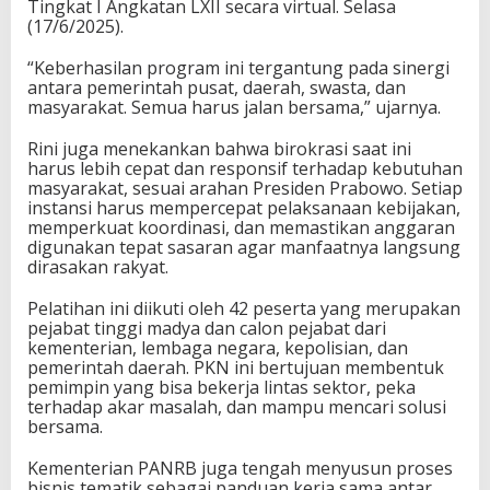
Tingkat I Angkatan LXII secara virtual. Selasa
(17/6/2025).
“Keberhasilan program ini tergantung pada sinergi
antara pemerintah pusat, daerah, swasta, dan
masyarakat. Semua harus jalan bersama,” ujarnya.
Rini juga menekankan bahwa birokrasi saat ini
harus lebih cepat dan responsif terhadap kebutuhan
masyarakat, sesuai arahan Presiden Prabowo. Setiap
instansi harus mempercepat pelaksanaan kebijakan,
memperkuat koordinasi, dan memastikan anggaran
digunakan tepat sasaran agar manfaatnya langsung
dirasakan rakyat.
Pelatihan ini diikuti oleh 42 peserta yang merupakan
pejabat tinggi madya dan calon pejabat dari
kementerian, lembaga negara, kepolisian, dan
pemerintah daerah. PKN ini bertujuan membentuk
pemimpin yang bisa bekerja lintas sektor, peka
terhadap akar masalah, dan mampu mencari solusi
bersama.
Kementerian PANRB juga tengah menyusun proses
bisnis tematik sebagai panduan kerja sama antar