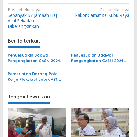
N
Pos sebelumnya
Pos berikutnya
Sebanyak 57 Jamaah Haji
Rakor Camat se-Kubu Raya
a
Asal Sekadau
v
Diberangkatkan
i
Berita terkait
g
a
Penyesuaian Jadwal
Penyesuaian Jadwal
s
Pengangkatan CASN 2024
Pengangkatan CASN 2024:
Dukung Transformasi
CPNS Dilantik Oktober 2025,
i
Manajemen ASN
PPPK Maret 2026
Pemerintah Dorong Pola
p
Kerja Fleksibel untuk ASN,
o
Pastikan Layanan Publik
Tetap Optimal
s
Jangan Lewatkan