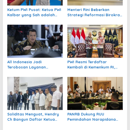
Ketum PWI Pusat: Ketua PWI
Menteri Rini Beberkan
Kalbar yang Sah adalah
Strategi Reformasi Birokrasi
Kundori
2026 di Rapat Kerja Komisi II
DPR
All Indonesia Jadi
PWI Resmi Terdaftar
Terobosan Layanan
Kembali di Kemenkum RI,
Bandara, Kata Wamen
Akhiri Dualisme Organisasi
PANRB
Soliditas Menguat, Hendry
PANRB Dukung RUU
Ch Bangun Daftar Ketua
Pemindahan Narapidana
PWI dengan Dukungan Kuat
Antarnegara, Tekankan
ke Kongres Persatuan PWI
Kolaborasi Lintas