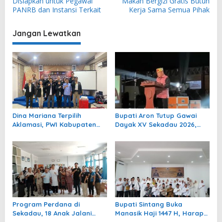
Disiapkan untuk Pegawai
Makan Bergizi Gratis Butuh
v
PANRB dan Instansi Terkait
Kerja Sama Semua Pihak
i
Jangan Lewatkan
g
a
s
i
p
o
Dina Mariana Terpilih
Bupati Aron Tutup Gawai
s
Aklamasi, PWI Kabupaten
Dayak XV Sekadau 2026,
Sekadau Resmi Berdiri
Semangat Pelestarian
Definitif
Budaya Terus Digelorakan
Program Perdana di
Bupati Sintang Buka
Sekadau, 18 Anak Jalani
Manasik Haji 1447 H, Harap