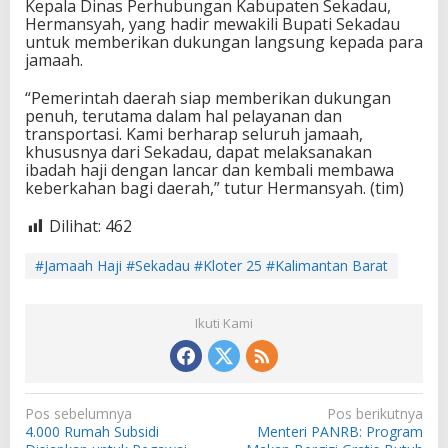
Kepala Dinas Perhubungan Kabupaten Sekadau,
Hermansyah, yang hadir mewakili Bupati Sekadau
untuk memberikan dukungan langsung kepada para
jamaah.
“Pemerintah daerah siap memberikan dukungan
penuh, terutama dalam hal pelayanan dan
transportasi. Kami berharap seluruh jamaah,
khususnya dari Sekadau, dapat melaksanakan
ibadah haji dengan lancar dan kembali membawa
keberkahan bagi daerah,” tutur Hermansyah. (tim)
Dilihat:
462
#Jamaah Haji #Sekadau #Kloter 25 #Kalimantan Barat
Ikuti Kami
N
Pos sebelumnya
Pos berikutnya
4.000 Rumah Subsidi
Menteri PANRB: Program
a