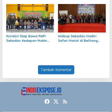
Operasi Bibir Sumbing
Jamaah Siap dan Kuota
Gratis
Bertambah
Kundori Siap Bawa RAPI
Wabup Sekadau Hadiri
Sekadau Kedepan Makin
Safari Natal di Belitang
Berkembang
Hilir, Pererat Silaturahmi
dan Serahkan Bantuan
Keagamaan
Tambah Komentar