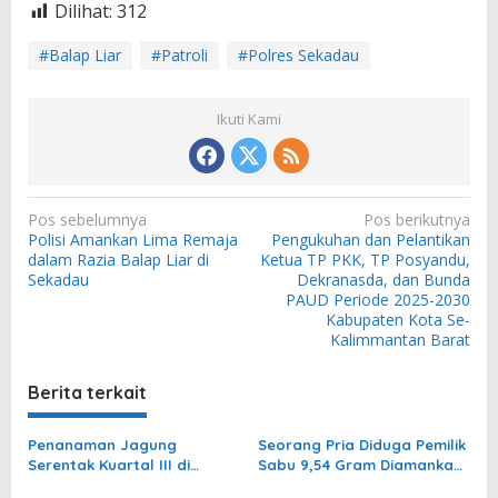
Dilihat:
312
#Balap Liar
#Patroli
#Polres Sekadau
Ikuti Kami
N
Pos sebelumnya
Pos berikutnya
Polisi Amankan Lima Remaja
Pengukuhan dan Pelantikan
a
dalam Razia Balap Liar di
Ketua TP PKK, TP Posyandu,
v
Sekadau
Dekranasda, dan Bunda
PAUD Periode 2025-2030
i
Kabupaten Kota Se-
g
Kalimmantan Barat
a
Berita terkait
s
i
Penanaman Jagung
Seorang Pria Diduga Pemilik
p
Serentak Kuartal III di
Sabu 9,54 Gram Diamankan
Sekadau
Polisi