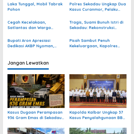
o
Laka Tunggal, Mobil Tabrak
Polres Sekadau Ungkap Dua
s
Pohon
Kasus Curanmor, Pelaku
Ditangkap di Sintang
Cegah Kecelakaan,
Tragis, Suami Bunuh Istri di
Satlantas dan Warga
Sekadau: Rekonstruksi
Pangkas Pohon di Desa
Peragakan 16 Adegan
Peniti
Kekerasan
Bupati Aron Apresiasi
Pisah Sambut Penuh
Dedikasi AKBP Nyoman,
Kekeluargaan, Kapolres
Sambut Kapolres Baru di
Sekadau Berganti
Sekadau
Jangan Lewatkan
Kasus Dugaan Perampasan
Kapolda Kalbar Ungkap 37
936 Gram Emas di Sekadau
Kasus Penyalahgunaan BBM
Naik ke Tahap Penyidikan
dan Tiga Penimbunan
Bawang Selama Juli 2026