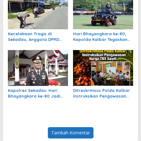
Kecelakaan Tragis di
Hari Bhayangkara ke-80,
Sekadau, Anggota DPRD
Kapolda Kalbar Tegaskan
Abang Nasir Tutup Usia di
Komitmen “Polri untuk
TKP
Masyarakat”
Kapolres Sekadau: Hari
Ditreskrimsus Polda Kalbar
Bhayangkara ke-80 Jadi
Instruksikan Pengawasan
Momentum Perbaikan
Harga TBS Sawit
Kinerja Polri
Tambah Komentar