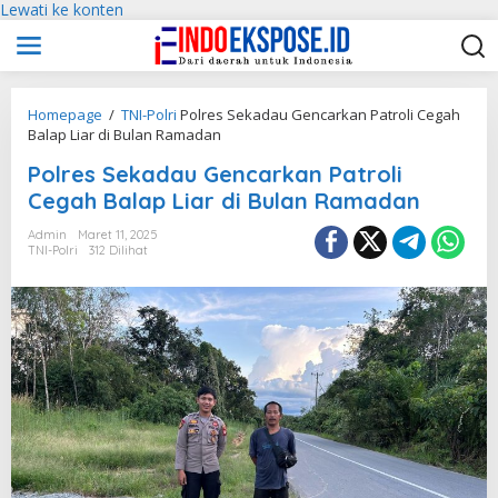
Lewati ke konten
Homepage
/
TNI-Polri
Polres Sekadau Gencarkan Patroli Cegah
Balap Liar di Bulan Ramadan
Polres Sekadau Gencarkan Patroli
Cegah Balap Liar di Bulan Ramadan
Admin
Maret 11, 2025
TNI-Polri
312 Dilihat