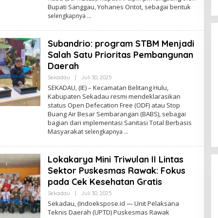
M
Bupati Sanggau, Yohanes Ontot, sebagai bentuk
I
selengkapnya
N
Subandrio: program STBM Menjadi
Salah Satu Prioritas Pembangunan
Daerah
Sekadau
|
Juli 30, 2025
O
L
SEKADAU, (IE) – Kecamatan Belitang Hulu,
E
Kabupaten Sekadau resmi mendeklarasikan
Unggul di Pilkada Landak, Karolin
H
status Open Defecation Free (ODF) atau Stop
A
Erani Sampaikan Terima Kasih Atas
D
Buang Air Besar Sembarangan (BABS), sebagai
Dukungan Masyarakat
M
Di Politik
|
November 28, 2024
bagian dari implementasi Sanitasi Total Berbasis
I
Masyarakat
selengkapnya
N
Lokakarya Mini Triwulan II Lintas
Sektor Puskesmas Rawak: Fokus
pada Cek Kesehatan Gratis
Sekadau
|
Juli 30, 2025
O
L
Sekadau, (Indoekspose.id — Unit Pelaksana
E
Teknis Daerah (UPTD) Puskesmas Rawak
H