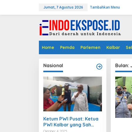
L
Tambahkan Menu
e
Jumat, 7 Agustus 2026
w
a
t
i
k
e
k
Home
Pemda
Parlemen
Kalbar
Se
o
n
t
Nasional
Bulan:
e
n
Ketum PWI Pusat: Ketua
PWI Kalbar yang Sah
adalah Kundori
Oktober 4, 2025