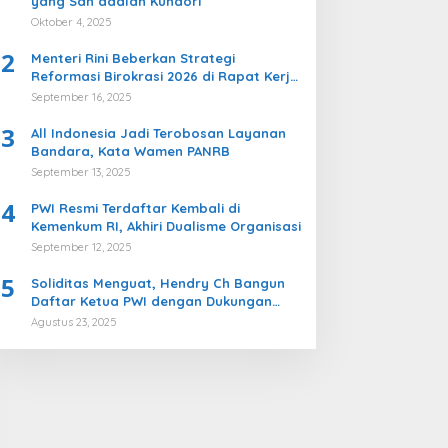
yang Sah adalah Kundori
Oktober 4, 2025
2
Menteri Rini Beberkan Strategi
Reformasi Birokrasi 2026 di Rapat Kerja
Komisi II DPR
September 16, 2025
3
All Indonesia Jadi Terobosan Layanan
Bandara, Kata Wamen PANRB
September 13, 2025
4
PWI Resmi Terdaftar Kembali di
Kemenkum RI, Akhiri Dualisme Organisasi
September 12, 2025
5
Soliditas Menguat, Hendry Ch Bangun
Daftar Ketua PWI dengan Dukungan
Kuat ke Kongres Persatuan PWI
Agustus 23, 2025