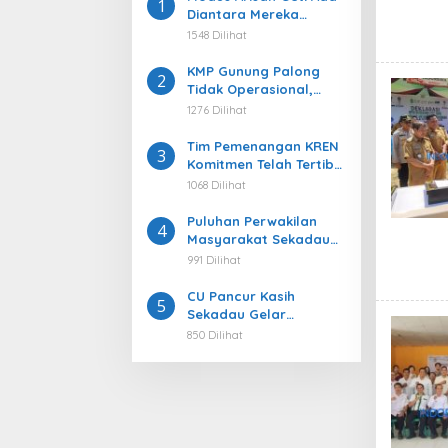
1
Diantara Mereka
Menjadi Korban ada
1548 Dilihat
Juga Berkapasitas
Sebagai Pelaku
KMP Gunung Palong
2
Tidak Operasional,
Pengaruhi Kelancaran
1276 Dilihat
Arus Transportasi 3
Kecamatan Belitang
Tim Pemenangan KREN
3
Komitmen Telah Tertib
dan Ikuti Aturan
1068 Dilihat
Puluhan Perwakilan
4
Masyarakat Sekadau
Hulu Adukan
991 Dilihat
Pencemaran Sungai
Ntorap ke DPRD, Desak
CU Pancur Kasih
5
Penindakan Tegas PETI
Sekadau Gelar
Pendidikan Rutin untuk
850 Dilihat
Anggota Baru