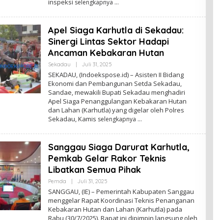
inspeksi
selengkapnya
N
Apel Siaga Karhutla di Sekadau:
Sinergi Lintas Sektor Hadapi
Ancaman Kebakaran Hutan
Sekadau
|
Juli 31, 2025
O
L
SEKADAU, (Indoekspose.id) – Asisten II Bidang
E
Ekonomi dan Pembangunan Setda Sekadau,
H
Sandae, mewakili Bupati Sekadau menghadiri
A
D
Apel Siaga Penanggulangan Kebakaran Hutan
M
dan Lahan (Karhutla) yang digelar oleh Polres
I
Sekadau, Kamis
selengkapnya
N
Sanggau Siaga Darurat Karhutla,
Pemkab Gelar Rakor Teknis
Libatkan Semua Pihak
Pemda
|
Juli 31, 2025
O
L
SANGGAU, (IE) – Pemerintah Kabupaten Sanggau
E
menggelar Rapat Koordinasi Teknis Penanganan
H
Kebakaran Hutan dan Lahan (Karhutla) pada
A
D
Rabu (30/7/2025). Rapat ini dipimpin langsung oleh