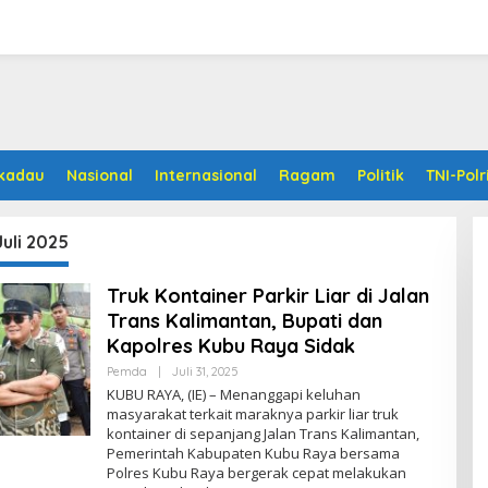
kadau
Nasional
Internasional
Ragam
Politik
TNI-Polr
Juli 2025
Truk Kontainer Parkir Liar di Jalan
Trans Kalimantan, Bupati dan
Kapolres Kubu Raya Sidak
Pemda
|
Juli 31, 2025
O
L
KUBU RAYA, (IE) – Menanggapi keluhan
E
masyarakat terkait maraknya parkir liar truk
H
kontainer di sepanjang Jalan Trans Kalimantan,
A
D
Pemerintah Kabupaten Kubu Raya bersama
M
Polres Kubu Raya bergerak cepat melakukan
I