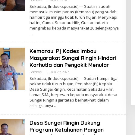
Sekadau
|
Juli 29, 2025
O
L
Sekadau, (Indoekspose.id) — Saat ini sudah
E
memasuki musim panas (Kemarau) yang sudah
H
hampir tiga minggu tidak turun hujan. Menyikapi
A
D
hal ini, Camat Sekadau Hilir, Gustar Indarto
M
mengimbau kepada masyarakat 20
selengkapnya
I
N
Kemarau: Pj Kades Imbau
Masyarakat Sungai Ringin Hindari
Karhutla dan Penyakit Menular
Sekadau
|
Juli 29, 2025
O
L
Sekadau, (Indoekspose.id) — Sudah hampir tiga
E
pekan tidak turun hujan, Penjabat (Pj) Kepala
H
Desa Sungai Ringin, Kecamatan Sekadau Hilir,
A
D
Lamat,S.M., berpesan kepada masyarakat desa
M
Sungai Ringin agar tetap berhati-hati dalam
I
selengkapnya
N
Desa Sungai Ringin Dukung
Program Ketahanan Pangan