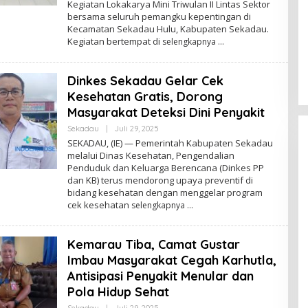
Kegiatan Lokakarya Mini Triwulan II Lintas Sektor
A
D
bersama seluruh pemangku kepentingan di
M
Kecamatan Sekadau Hulu, Kabupaten Sekadau.
I
Kegiatan bertempat di
selengkapnya
N
Dinkes Sekadau Gelar Cek
Kesehatan Gratis, Dorong
Masyarakat Deteksi Dini Penyakit
Sekadau
|
Juli 29, 2025
O
L
SEKADAU, (IE) — Pemerintah Kabupaten Sekadau
E
melalui Dinas Kesehatan, Pengendalian
H
Penduduk dan Keluarga Berencana (Dinkes PP
A
D
dan KB) terus mendorong upaya preventif di
M
bidang kesehatan dengan menggelar program
I
cek kesehatan
selengkapnya
N
Kemarau Tiba, Camat Gustar
Imbau Masyarakat Cegah Karhutla,
Antisipasi Penyakit Menular dan
Pola Hidup Sehat