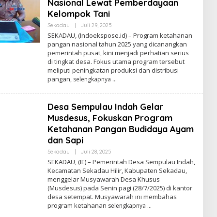
Nasional Lewat Pemberdayaan
Kelompok Tani
Sekadau
|
Juli 29, 2025
O
L
SEKADAU, (Indoekspose.id) – Program ketahanan
E
pangan nasional tahun 2025 yang dicanangkan
H
pemerintah pusat, kini menjadi perhatian serius
A
D
di tingkat desa. Fokus utama program tersebut
M
meliputi peningkatan produksi dan distribusi
I
pangan,
selengkapnya
N
Desa Sempulau Indah Gelar
Musdesus, Fokuskan Program
Ketahanan Pangan Budidaya Ayam
dan Sapi
Sekadau
|
Juli 28, 2025
O
L
SEKADAU, (IE) – Pemerintah Desa Sempulau Indah,
E
Kecamatan Sekadau Hilir, Kabupaten Sekadau,
H
menggelar Musyawarah Desa Khusus
A
D
(Musdesus) pada Senin pagi (28/7/2025) di kantor
M
desa setempat. Musyawarah ini membahas
I
program ketahanan
selengkapnya
N