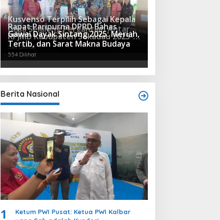
Kusvenso Terpilih Sebagai Kepala
Rapat Paripurna DPRD Bahas
Desa Selalong Pergantian Antar
Gawai Dayak Sintang 2025: Meriah,
RPJMD Kabupaten Sekadau 2025-
Waktu
619 Dilihat
Tertib, dan Sarat Makna Budaya
2029
564 Dilihat
554 Dilihat
Berita Nasional
1
Ketum PWI Pusat: Ketua PWI Kalbar