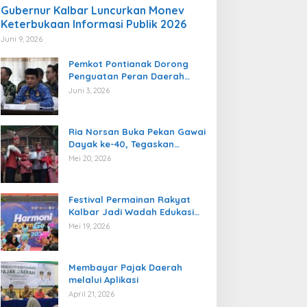
Gubernur Kalbar Luncurkan Monev
Keterbukaan Informasi Publik 2026
Juni 9, 2026
Pemkot Pontianak Dorong
Penguatan Peran Daerah
dalam Pengawasan
Juni 3, 2026
Ketenagakerjaan
Ria Norsan Buka Pekan Gawai
Dayak ke-40, Tegaskan
Semangat Persatuan dan
Mei 20, 2026
Pelestarian Budaya
Festival Permainan Rakyat
Kalbar Jadi Wadah Edukasi
Multikultural dan Gaya Hidup
Mei 19, 2026
Sehat
Membayar Pajak Daerah
melalui Aplikasi
April 21, 2026