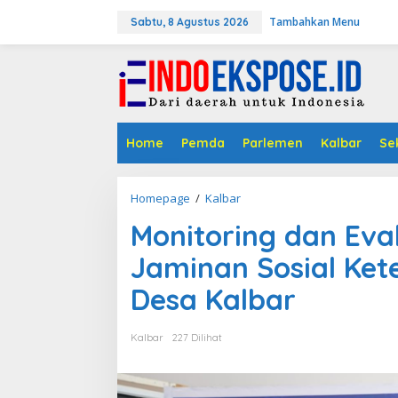
L
Tambahkan Menu
e
Sabtu, 8 Agustus 2026
w
a
t
i
k
e
k
Home
Pemda
Parlemen
Kalbar
Se
o
n
t
Homepage
/
Kalbar
M
e
o
n
Monitoring dan Eva
n
i
Jaminan Sosial Ket
t
o
Desa Kalbar
r
i
n
Kalbar
227 Dilihat
g
d
a
n