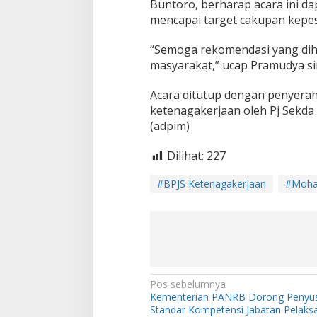
Buntoro, berharap acara ini 
mencapai target cakupan kepes
“Semoga rekomendasi yang diha
masyarakat,” ucap Pramudya si
Acara ditutup dengan penyera
ketenagakerjaan oleh Pj Sekda
(adpim)
Dilihat:
227
#BPJS Ketenagakerjaan
#Moha
N
Pos sebelumnya
Kementerian PANRB Dorong Penyu
a
Standar Kompetensi Jabatan Pelak