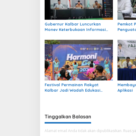
Gubernur Kalbar Luncurkan
Pemkot P
Monev Keterbukaan Informasi
Penguat
Publik 2026
Pengawa
Festival Permainan Rakyat
Membayar
Kalbar Jadi Wadah Edukasi
Aplikasi
Multikultural dan Gaya Hidup
Sehat
Tinggalkan Balasan
Alamat email Anda tidak akan dipublikasikan.
Ruas ya