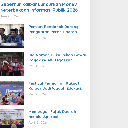
Gubernur Kalbar Luncurkan Monev
Keterbukaan Informasi Publik 2026
Juni 9, 2026
Pemkot Pontianak Dorong
Penguatan Peran Daerah
dalam Pengawasan
Juni 3, 2026
Ketenagakerjaan
Ria Norsan Buka Pekan Gawai
Dayak ke-40, Tegaskan
Semangat Persatuan dan
Mei 20, 2026
Pelestarian Budaya
Festival Permainan Rakyat
Kalbar Jadi Wadah Edukasi
Multikultural dan Gaya Hidup
Mei 19, 2026
Sehat
Membayar Pajak Daerah
melalui Aplikasi
April 21, 2026