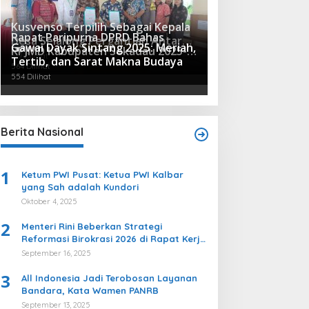
Kusvenso Terpilih Sebagai Kepala
Rapat Paripurna DPRD Bahas
Desa Selalong Pergantian Antar
Gawai Dayak Sintang 2025: Meriah,
RPJMD Kabupaten Sekadau 2025-
Waktu
619 Dilihat
Tertib, dan Sarat Makna Budaya
2029
564 Dilihat
554 Dilihat
Berita Nasional
1
Ketum PWI Pusat: Ketua PWI Kalbar
yang Sah adalah Kundori
Oktober 4, 2025
2
Menteri Rini Beberkan Strategi
Reformasi Birokrasi 2026 di Rapat Kerja
Komisi II DPR
September 16, 2025
3
All Indonesia Jadi Terobosan Layanan
Bandara, Kata Wamen PANRB
September 13, 2025