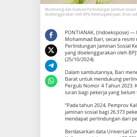
a
n
Monitoring dan Evaluasi Perlindungan Jaminan Sosial
S
diselenggarakan oleh BPJS Ketenagakerjaan. (Foto:a
o
s
i
PONTIANAK, (Indoekspose) — Pj
a
Mohammad Bari, secara resmi 
l
Perlindungan Jaminan Sosial K
K
yang diselenggarakan oleh BPJ
e
t
(25/10/2024).
e
n
Dalam sambutannya, Bari mene
a
Barat untuk mendukung perlin
g
Pergub Nomor 4 Tahun 2023. K
a
k
iuran bagi pekerja yang belum t
e
r
“Pada tahun 2024, Pemprov Ka
j
jaminan sosial bagi 26.373 peke
a
mendapat perlindungan dari per
a
n
d
Berdasarkan data Universal Co
i