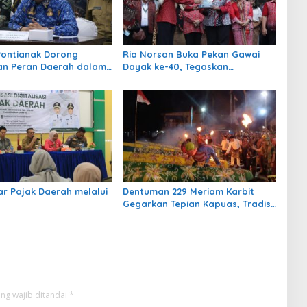
ontianak Dorong
Ria Norsan Buka Pekan Gawai
an Peran Daerah dalam
Dayak ke-40, Tegaskan
san Ketenagakerjaan
Semangat Persatuan dan
Pelestarian Budaya
 Pajak Daerah melalui
Dentuman 229 Meriam Karbit
Gegarkan Tepian Kapuas, Tradisi
Lebaran Pontianak Kian
Mendunia
ng wajib ditandai
*