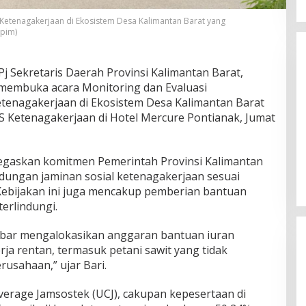
Unggul di Pilkada Landak, Karolin
 Ketenagakerjaan di Ekosistem Desa Kalimantan Barat yang
Erani Sampaikan Terima Kasih Atas
dpim)
Dukungan Masyarakat
Di Politik
|
November 28, 2024
 Sekretaris Daerah Provinsi Kalimantan Barat,
membuka acara Monitoring dan Evaluasi
etenagakerjaan di Ekosistem Desa Kalimantan Barat
S Ketenagakerjaan di Hotel Mercure Pontianak, Jumat
gaskan komitmen Pemerintah Provinsi Kalimantan
dungan jaminan sosial ketenagakerjaan sesuai
ebijakan ini juga mencakup pemberian bantuan
erlindungi.
lbar mengalokasikan anggaran bantuan iuran
rja rentan, termasuk petani sawit yang tidak
usahaan,” ujar Bari.
verage Jamsostek (UCJ), cakupan kepesertaan di