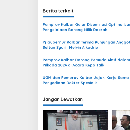
v
i
Berita terkait
g
Pemprov Kalbar Gelar Diseminasi Optimalisas
a
Pengelolaan Barang Milik Daerah
s
Pj Gubernur Kalbar Terima Kunjungan Anggo
i
Sultan Syarif Melvin Alkadrie
p
o
Pemprov Kalbar Dorong Pemuda Aktif dalam
Pilkada 2024 di Acara Kepo Talk
s
UGM dan Pemprov Kalbar Jajaki Kerja Sama
Penyediaan Dokter Spesialis
Jangan Lewatkan