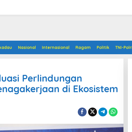
kadau
Nasional
Internasional
Ragam
Politik
TNI-Polr
luasi Perlindungan
enagakerjaan di Ekosistem