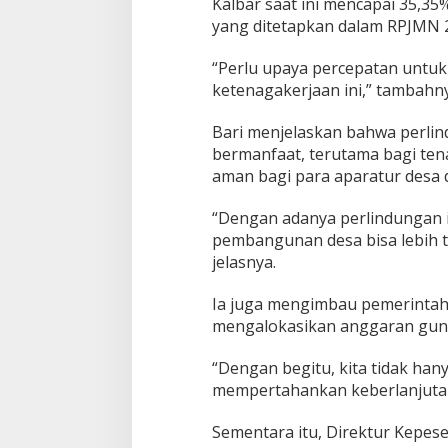
Kalbar saat ini mencapai 35,35
E
yang ditetapkan dalam RPJMN 
k
o
“Perlu upaya percepatan untuk
s
i
ketenagakerjaan ini,” tambahny
s
t
Bari menjelaskan bahwa perli
e
bermanfaat, terutama bagi ten
m
aman bagi para aparatur desa 
D
e
s
“Dengan adanya perlindungan in
a
pembangunan desa bisa lebih te
K
jelasnya.
a
l
b
Ia juga mengimbau pemerintah 
a
mengalokasikan anggaran guna 
r
“Dengan begitu, kita tidak han
mempertahankan keberlanjutan 
Sementara itu, Direktur Kepes