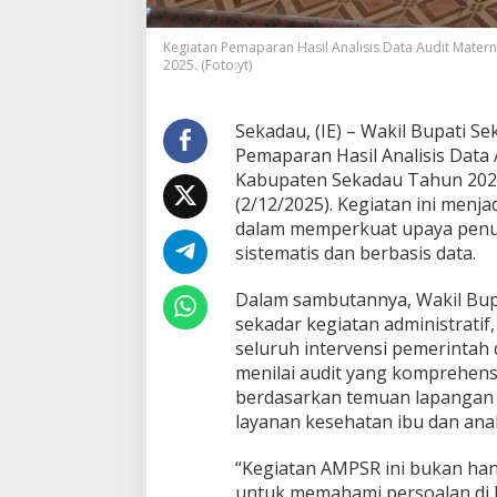
g
k
Kegiatan Pemaparan Hasil Analisis Data Audit Mater
a
2025. (Foto:yt)
K
e
m
Sekadau, (IE) – Wakil Bupati 
a
t
Pemaparan Hasil Analisis Data 
i
Kabupaten Sekadau Tahun 2025 
a
(2/12/2025). Kegiatan ini menj
n
dalam memperkuat upaya penur
I
sistematis dan berbasis data.
b
u
d
Dalam sambutannya, Wakil Bu
a
sekadar kegiatan administratif
n
seluruh intervensi pemerintah 
B
menilai audit yang komprehensi
a
y
berdasarkan temuan lapangan 
i
layanan kesehatan ibu dan ana
d
i
“Kegiatan AMPSR ini bukan hany
S
untuk memahami persoalan di la
e