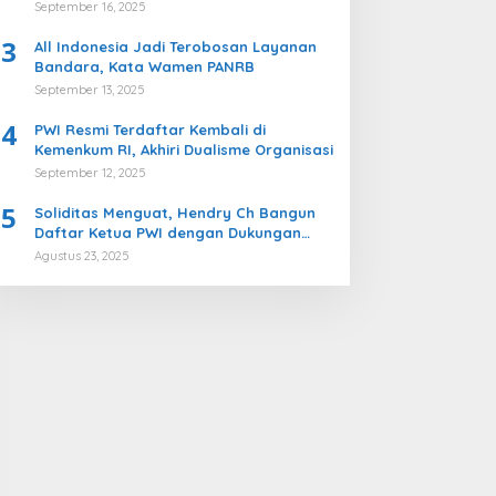
Komisi II DPR
September 16, 2025
3
All Indonesia Jadi Terobosan Layanan
Bandara, Kata Wamen PANRB
September 13, 2025
4
PWI Resmi Terdaftar Kembali di
Kemenkum RI, Akhiri Dualisme Organisasi
September 12, 2025
5
Soliditas Menguat, Hendry Ch Bangun
Daftar Ketua PWI dengan Dukungan
Kuat ke Kongres Persatuan PWI
Agustus 23, 2025