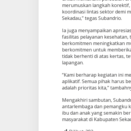
k
merumuskan langkah korektif,
a
koordinasi lintas sektor demi
d
Sekadau,” tegas Subandrio.
a
u
Ia juga menyampaikan apresiasi
fasilitas pelayanan kesehatan,
berkomitmen meningkatkan mut
berkomitmen untuk memberikan
tidak berhenti di atas kertas, t
lapangan.
“Kami berharap kegiatan ini me
aplikatif. Semua pihak harus b
adalah prioritas kita,” tambahn
Mengakhiri sambutan, Subandr
antarlembaga dan pemangku k
ibu dan anak yang semakin ber
masyarakat di Kabupaten Sekad