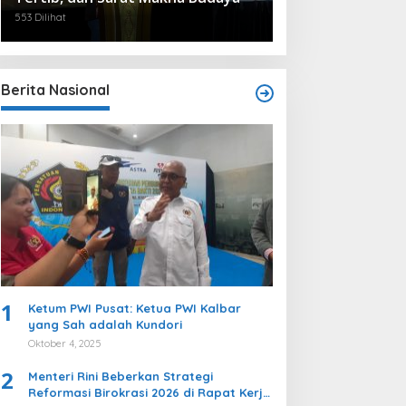
553 Dilihat
Berita Nasional
1
Ketum PWI Pusat: Ketua PWI Kalbar
yang Sah adalah Kundori
Oktober 4, 2025
2
Menteri Rini Beberkan Strategi
Reformasi Birokrasi 2026 di Rapat Kerja