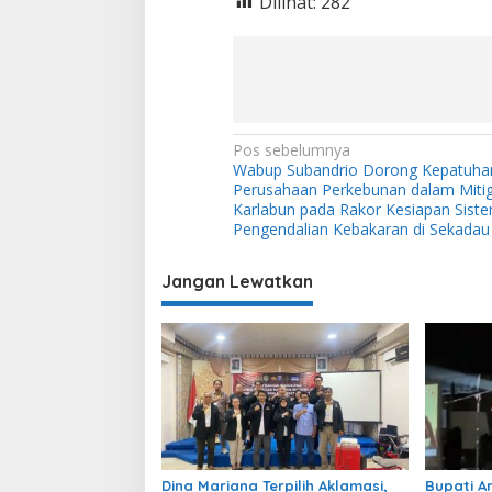
Dilihat:
282
N
Pos sebelumnya
Wabup Subandrio Dorong Kepatuha
a
Perusahaan Perkebunan dalam Mitig
v
Karlabun pada Rakor Kesiapan Sist
Pengendalian Kebakaran di Sekadau
i
g
Jangan Lewatkan
a
s
i
p
o
s
Dina Mariana Terpilih Aklamasi,
Bupati A