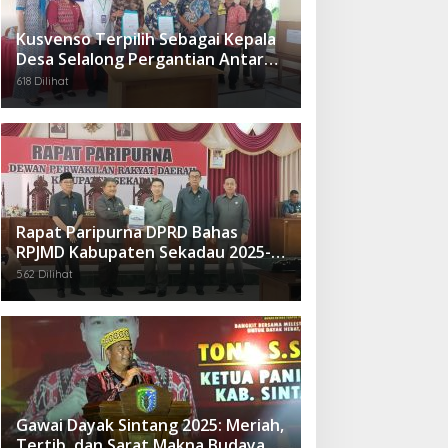
Kusvenso Terpilih Sebagai Kepala
Desa Selalong Pergantian Antar
Waktu
618 Dilihat
Rapat Paripurna DPRD Bahas
RPJMD Kabupaten Sekadau 2025-
2029
562 Dilihat
Gawai Dayak Sintang 2025: Meriah,
Tertib, dan Sarat Makna Budaya