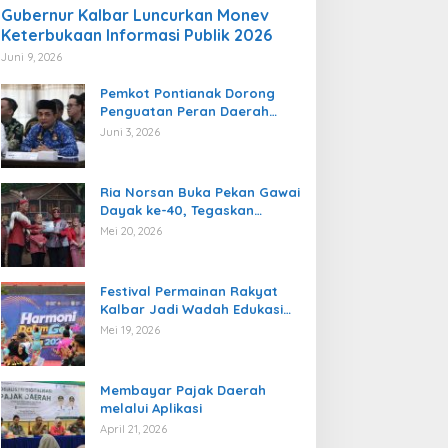
Gubernur Kalbar Luncurkan Monev
Keterbukaan Informasi Publik 2026
Juni 9, 2026
Pemkot Pontianak Dorong
Penguatan Peran Daerah
dalam Pengawasan
Juni 3, 2026
Ketenagakerjaan
Ria Norsan Buka Pekan Gawai
Dayak ke-40, Tegaskan
Semangat Persatuan dan
Mei 20, 2026
Pelestarian Budaya
Festival Permainan Rakyat
Kalbar Jadi Wadah Edukasi
Multikultural dan Gaya Hidup
Mei 19, 2026
Sehat
Membayar Pajak Daerah
melalui Aplikasi
April 21, 2026