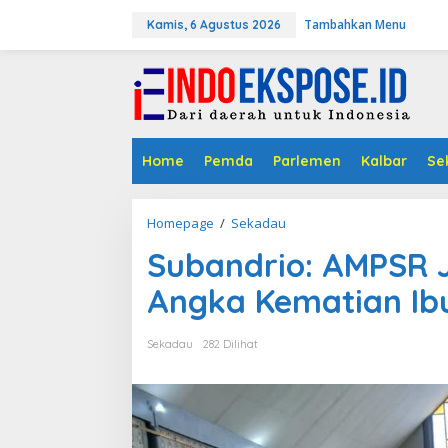
L
Tambahkan Menu
e
Kamis, 6 Agustus 2026
w
a
t
i
k
e
k
Home
Pemda
Parlemen
Kalbar
Se
o
n
t
Homepage
/
Sekadau
S
e
u
n
Subandrio: AMPSR 
b
a
Angka Kematian Ibu
n
d
r
Sekadau
282 Dilihat
i
o
:
A
M
P