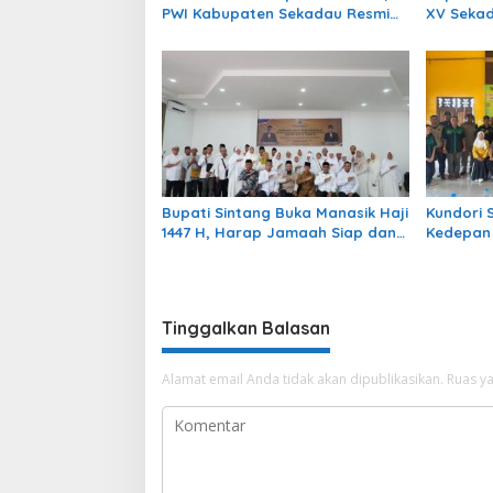
PWI Kabupaten Sekadau Resmi
XV Seka
Berdiri Definitif
Pelestar
Digelora
Bupati Sintang Buka Manasik Haji
Kundori 
1447 H, Harap Jamaah Siap dan
Kedepan
Kuota Bertambah
Tinggalkan Balasan
Alamat email Anda tidak akan dipublikasikan.
Ruas ya