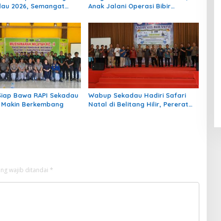
dau 2026, Semangat
Anak Jalani Operasi Bibir
ian Budaya Terus
Sumbing Gratis
kan
Siap Bawa RAPI Sekadau
Wabup Sekadau Hadiri Safari
 Makin Berkembang
Natal di Belitang Hilir, Pererat
Silaturahmi dan Serahkan
Bantuan Keagamaan
ng wajib ditandai
*