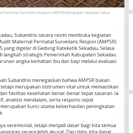
nal Perinatal Surveilans Respon (AMPSR) Kabupaten Sekadau Tahun
Sekadau, Subandrio secara resmi membuka kegiatan
Audit Maternal Perinatal Surveilans Respon (AMPSR)
yang digelar di Gedung Kateketik Sekadau, Selasa
adi langkah strategis Pemerintah Kabupaten Sekadau
Unggul di Pilkada Landak, Karolin
unan angka kematian ibu dan bayi melalui evaluasi
Erani Sampaikan Terima Kasih Atas
Dukungan Masyarakat
Di Politik
|
November 28, 2024
pati Subandrio menegaskan bahwa AMPSR bukan
, tetapi merupakan instrumen vital untuk memastikan
dan fasilitas kesehatan benar-benar tepat sasaran. Ia
f, analisis mendalam, serta respons cepat
merupakan kunci utama keberhasilan peningkatan
k.
a seremonial, tetapi menjadi dasar bagi kita semua
pangan secara lebih akurat. Dari data, kita dapat