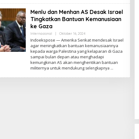
Menlu dan Menhan AS Desak Israel
Tingkatkan Bantuan Kemanusiaan
ke Gaza
Internasional
|
Oktober 16, 2024
O
L
Indoekspose — Amerika Serikat mendesak Israel
E
agar meningkatkan bantuan kemanusiaannya
H
kepada warga Palestina yang kelaparan di Gaza
A
D
sampai bulan depan atau menghadapi
M
kemungkinan AS akan menghentikan bantuan
I
militernya untuk mendukung
selengkapnya
N
Un
Er
D
Di P