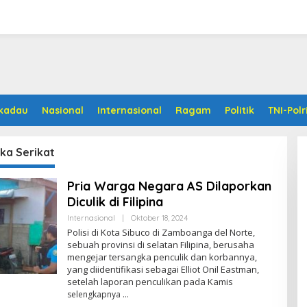
kadau
Nasional
Internasional
Ragam
Politik
TNI-Polr
ka Serikat
Pria Warga Negara AS Dilaporkan
Diculik di Filipina
Internasional
|
Oktober 18, 2024
O
L
Polisi di Kota Sibuco di Zamboanga del Norte,
E
sebuah provinsi di selatan Filipina, berusaha
H
mengejar tersangka penculik dan korbannya,
A
D
yang diidentifikasi sebagai Elliot Onil Eastman,
M
setelah laporan penculikan pada Kamis
I
selengkapnya
N