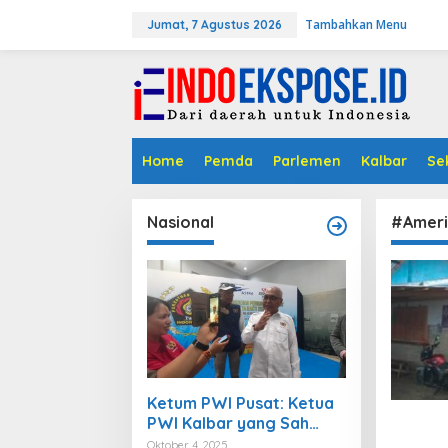
L
Tambahkan Menu
e
Jumat, 7 Agustus 2026
w
a
t
i
k
e
k
Home
Pemda
Parlemen
Kalbar
Se
o
n
t
Nasional
#Ameri
e
n
Ketum PWI Pusat: Ketua
PWI Kalbar yang Sah
adalah Kundori
Oktober 4, 2025