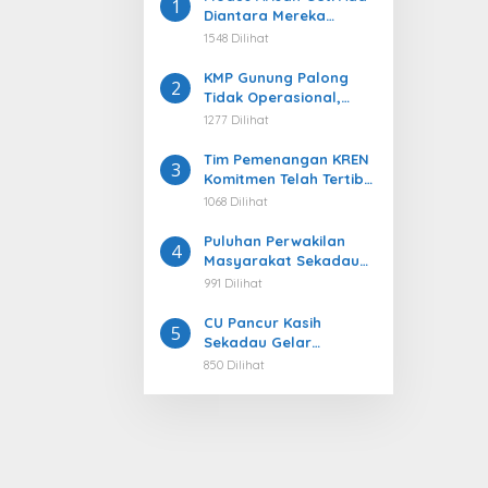
1
Diantara Mereka
Menjadi Korban ada
1548 Dilihat
Juga Berkapasitas
Sebagai Pelaku
KMP Gunung Palong
2
Tidak Operasional,
Pengaruhi Kelancaran
1277 Dilihat
Arus Transportasi 3
Kecamatan Belitang
Tim Pemenangan KREN
3
Komitmen Telah Tertib
dan Ikuti Aturan
1068 Dilihat
Puluhan Perwakilan
4
Masyarakat Sekadau
Hulu Adukan
991 Dilihat
Pencemaran Sungai
Ntorap ke DPRD, Desak
CU Pancur Kasih
5
Penindakan Tegas PETI
Sekadau Gelar
Pendidikan Rutin untuk
850 Dilihat
Anggota Baru