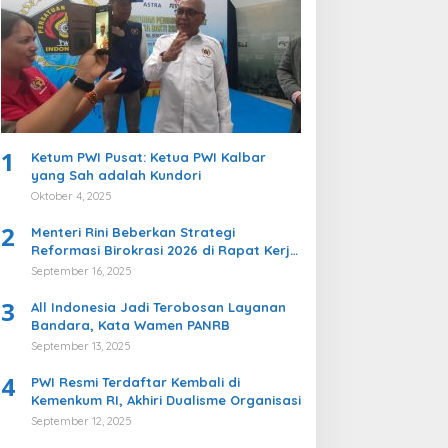
1
Ketum PWI Pusat: Ketua PWI Kalbar
yang Sah adalah Kundori
Oktober 4, 2025
2
Menteri Rini Beberkan Strategi
Reformasi Birokrasi 2026 di Rapat Kerja
Komisi II DPR
September 16, 2025
3
All Indonesia Jadi Terobosan Layanan
Bandara, Kata Wamen PANRB
September 13, 2025
4
PWI Resmi Terdaftar Kembali di
Kemenkum RI, Akhiri Dualisme Organisasi
September 12, 2025