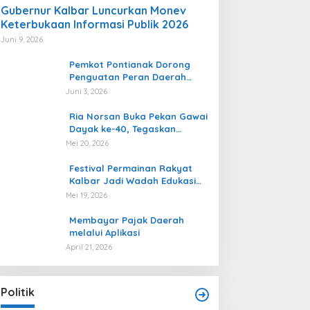
Gubernur Kalbar Luncurkan Monev
Keterbukaan Informasi Publik 2026
Juni 9, 2026
Pemkot Pontianak Dorong
Penguatan Peran Daerah
dalam Pengawasan
Juni 3, 2026
Ketenagakerjaan
Ria Norsan Buka Pekan Gawai
Dayak ke-40, Tegaskan
Semangat Persatuan dan
Mei 20, 2026
Pelestarian Budaya
Festival Permainan Rakyat
Kalbar Jadi Wadah Edukasi
Multikultural dan Gaya Hidup
Mei 19, 2026
Sehat
Membayar Pajak Daerah
melalui Aplikasi
April 21, 2026
ggul di Pilkada Landak, Karolin
ani Sampaikan Terima Kasih Atas
ukungan Masyarakat
olitik
|
November 28, 2024
Politik