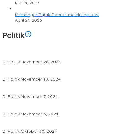
Mei 19, 2026
Membayar Pajak Daerah melalui Aplikasi
April 21, 2026
Politik
Unggul di Pilkada Landak, Karolin Erani Sampaikan Terima Kasih
Di Politik
|
November 28, 2024
Karolin: Kami Tidak Berjanji tapi Kami Siap Bekerja Dampingi Mas
Di Politik
|
November 10, 2024
Dugaan Pelanggaran Netralitas, Tim Pemenangan Paslon KREN 
Di Politik
|
November 7, 2024
Karolin-Erani Sapa Warga di 208 Titik Kampanye, Serap Aspirasi
Di Politik
|
November 3, 2024
Sutarmidji Kampanye di Sekadau, Ajukan Dukungan untuk Pilgub 
Di Politik
|
Oktober 30, 2024