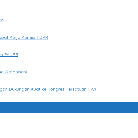
ri
apat Kerja Komisi II DPR
en PANRB
me Organisasi
ngan Dukungan Kuat ke Kongres Persatuan PWI