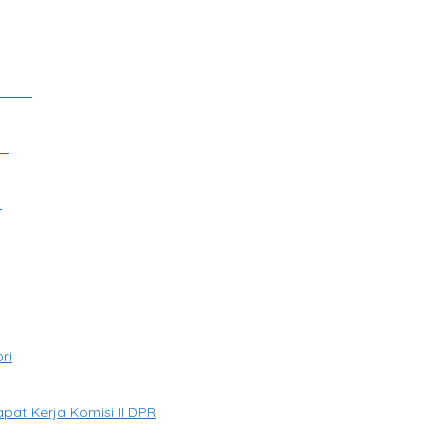
Waktu
29
a
ri
apat Kerja Komisi II DPR