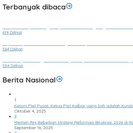
Terbanyak dibaca
Kusvenso Terpilih Sebagai Kepala Desa Selalong Pergantian Antar 
619 Dilihat
Rapat Paripurna DPRD Bahas RPJMD Kabupaten Sekadau 2025-20
564 Dilihat
Gawai Dayak Sintang 2025: Meriah, Tertib, dan Sarat Makna Buday
554 Dilihat
Berita Nasional
1
Ketum PWI Pusat: Ketua PWI Kalbar yang Sah adalah Kundo
Oktober 4, 2025
2
Menteri Rini Beberkan Strategi Reformasi Birokrasi 2026 di R
September 16, 2025