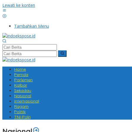
Lewati ke konten
Tambahkan Menu
Home
Pemda
Parlemen
Kalbar
Sekadau
Nasional
Internasional
Ragam
Politik
TNI-Polri
Nasional