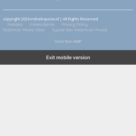
copyright 2024 indoekspose.id | All Rights Reserved
Redaksi
Indeks Berita
Privacy Policy
Pedoman Media Siber
Syarat dan Ketentuan Privasi
Versi Non AMP
Exit mobile version