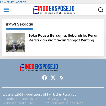
Lewati ke konten
#PWI Sekadau
Buka Puasa Bersama, Subandrio: Peran
Media dan Wartawan Sangat Penting
copyright 2024 indoekspose.id | All Rights Reserved
Redaksi
Indeks Berita
Privacy Policy
Pedoman Media Siber
Syarat dan Ketentuan Privasi