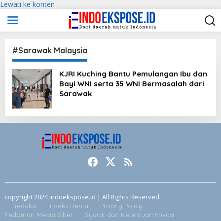
Lewati ke konten
#Sarawak Malaysia
KJRI Kuching Bantu Pemulangan Ibu dan
Bayi WNI serta 35 WNI Bermasalah dari
Sarawak
copyright 2024 indoekspose.id | All Rights Reserved
Redaksi
Indeks Berita
Privacy Policy
Pedoman Media Siber
Syarat dan Ketentuan Privasi