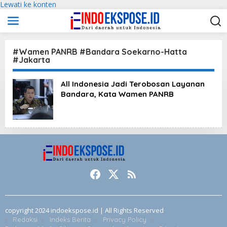
Lewati ke konten
#Wamen PANRB #Bandara Soekarno-Hatta
#Jakarta
All Indonesia Jadi Terobosan Layanan
Bandara, Kata Wamen PANRB
copyright 2024 indoekspose.id | All Rights Reserved
Redaksi
Indeks Berita
Privacy Policy