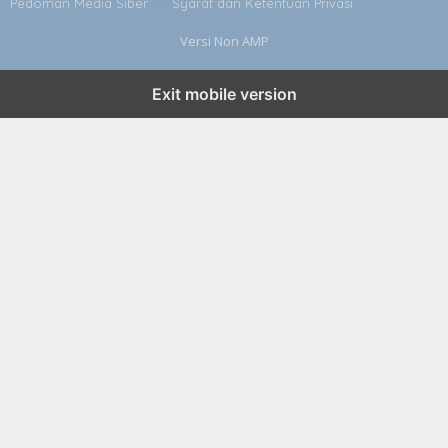
Pedoman Media Siber
Syarat dan Ketentuan Privasi
Versi Non AMP
Exit mobile version