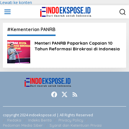
Lewati ke konten
#Kementerian PANRB
Menteri PANRB Paparkan Capaian 10
Tahun Reformasi Birokrasi di Indonesia
copyright 2024 indoekspose.id | All Rights Reserved
Redaksi
Indeks Berita
Privacy Policy
Pedoman Media Siber
Syarat dan Ketentuan Privasi